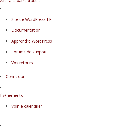
Aller à la barre d’outils
À
Site de WordPress-FR
propos
Documentation
de
WordPress
Apprendre WordPress
Forums de support
Vos retours
Connexion
Évènements
Voir le calendrier