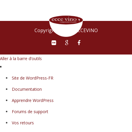
Copyright © 2015 ECCEVINO
Aller à la barre d’outils
À
Site de WordPress-FR
propos
Documentation
de
WordPress
Apprendre WordPress
Forums de support
Vos retours