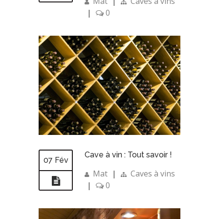
Mat
|
Caves à vins
|
0
Cave à vin : Tout savoir !
07 Fév
Mat
|
Caves à vins
|
0