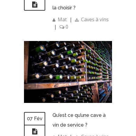
la choisir ?
Mat
|
Caves à vins
|
0
Qu’est ce qu’une cave à
07 Fév
vin de service ?