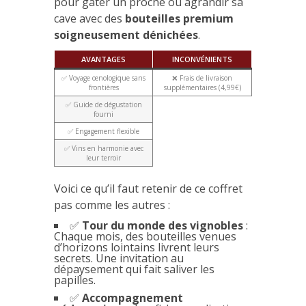
pour gâter un proche ou agrandir sa
cave avec des
bouteilles premium
soigneusement dénichées
.
AVANTAGES
INCONVÉNIENTS
✅ Voyage œnologique sans
❌ Frais de livraison
frontières
supplémentaires (4,99€)
✅ Guide de dégustation
fourni
✅ Engagement flexible
✅ Vins en harmonie avec
leur terroir
Voici ce qu’il faut retenir de ce coffret
pas comme les autres :
✅
Tour du monde des vignobles
:
Chaque mois, des bouteilles venues
d’horizons lointains livrent leurs
secrets. Une invitation au
dépaysement qui fait saliver les
papilles.
✅
Accompagnement