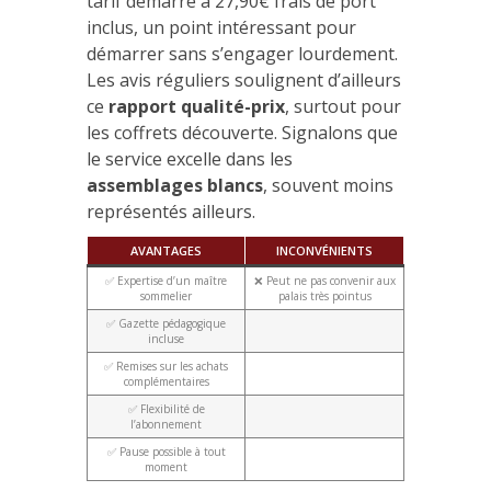
tarif démarre à 27,90€ frais de port
inclus, un point intéressant pour
démarrer sans s’engager lourdement.
Les avis réguliers soulignent d’ailleurs
ce
rapport qualité-prix
, surtout pour
les coffrets découverte. Signalons que
le service excelle dans les
assemblages blancs
, souvent moins
représentés ailleurs.
AVANTAGES
INCONVÉNIENTS
✅ Expertise d’un maître
❌ Peut ne pas convenir aux
sommelier
palais très pointus
✅ Gazette pédagogique
incluse
✅ Remises sur les achats
complémentaires
✅ Flexibilité de
l’abonnement
✅ Pause possible à tout
moment