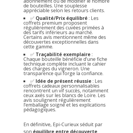
abonnement ou de modifier le nombre
de bouteilles. Une souplesse
appréciable selon les retours clients.
✅
Qualité/Prix équilibré
: Les
coffrets premium proposent
régulièrement des cuvées primées à
des tarifs inférieurs au marché.
Certains avis mentionnent même des
découvertes exceptionnelles dans
cette gamme.
✅
Traçabilité exemplaire
:
Chaque bouteille bénéficie d’une fiche
technique complète incluant le cahier
des charges du vigneron. Une
transparence qui forge la confiance.
✅
Idée de présent réussie
: Les
coffrets cadeaux personnalisables
rencontrent un vif succès, notamment
ceux axés sur les blancs de Loire. Les
avis soulignent régulièrement
l’emballage soigné et les explications
pédagogiques.
En définitive, Epi-Curieux séduit par
son
équilibre entre découverte