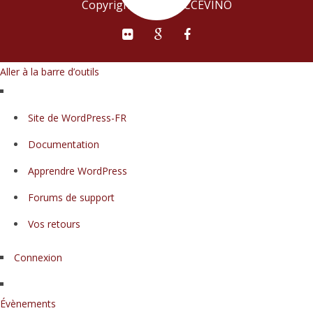
Copyright © 2015 ECCEVINO
Aller à la barre d’outils
À
Site de WordPress-FR
propos
Documentation
de
WordPress
Apprendre WordPress
Forums de support
Vos retours
Connexion
Évènements