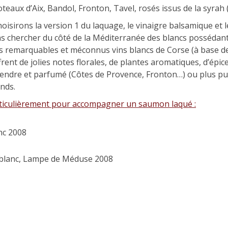
teaux d’Aix, Bandol, Fronton, Tavel, rosés issus de la syra
hoisirons la version 1 du laquage, le vinaigre balsamique e
ns chercher du côté de la Méditerranée des blancs possédant à
ès remarquables et méconnus vins blancs de Corse (à base de
rent de jolies notes florales, de plantes aromatiques, d’épice
re tendre et parfumé (Côtes de Provence, Fronton…) ou plus pu
ands.
rticulièrement pour accompagner un saumon laqué :
nc 2008
 blanc, Lampe de Méduse 2008