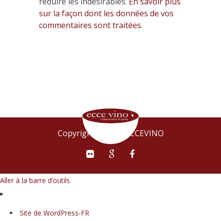
réduire les indésirables.
En savoir plus
sur la façon dont les données de vos
commentaires sont traitées
.
Copyright © 2015 ECCEVINO
Aller à la barre d’outils
À
Site de WordPress-FR