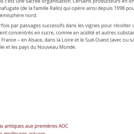
is c’est une sacrée organisation. Certains producteurs en on
nnafugate (de la famille Rallo) qui opère ainsi depuis 1998 po
’hémisphère nord.
rfois par passages successifs dans les vignes pour récolter 
ment concentrés en sucre, comme en acidité et autres subst
France – en Alsace, dans la Loire et le Sud-Ouest (avec ou sa
Italie et les pays du Nouveau Monde.
crus antiques aux premières AOC
s meilleures astuces