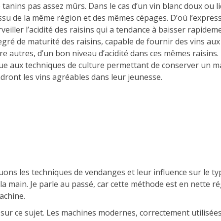
e tanins pas assez mûrs. Dans le cas d’un vin blanc doux ou li
c issu de la même région et des mêmes cépages. D’où l’express
rveiller l’acidité des raisins qui a tendance à baisser rapide
 degré de maturité des raisins, capable de fournir des vins au
ntre autres, d’un bon niveau d’acidité dans ces mêmes raisins.
rue aux techniques de culture permettant de conserver un max
dront les vins agréables dans leur jeunesse.
ns les techniques de vendanges et leur influence sur le type
a main. Je parle au passé, car cette méthode est en nette ré
achine.
e sur ce sujet. Les machines modernes, correctement utilisée