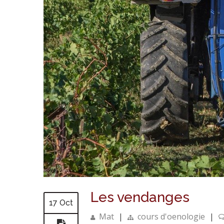
Les vendanges
17 Oct
Mat
|
cours d'oenologie
|