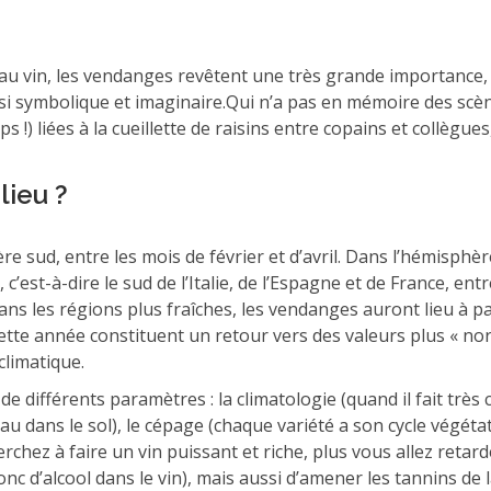
au vin, les vendanges revêtent une très grande importance, 
si symbolique et imaginaire.Qui n’a pas en mémoire des scènes
!) liées à la cueillette de raisins entre copains et collègu
lieu ?
e sud, entre les mois de février et d’avril. Dans l’hémisphèr
 c’est-à-dire le sud de l’Italie, de l’Espagne et de France, en
ans les régions plus fraîches, les vendanges auront lieu à 
s cette année constituent un retour vers des valeurs plus « 
limatique.
 de différents paramètres : la climatologie (quand il fait trè
au dans le sol), le cépage (chaque variété a son cycle végétat
herchez à faire un vin puissant et riche, plus vous allez ret
onc d’alcool dans le vin), mais aussi d’amener les tannins de