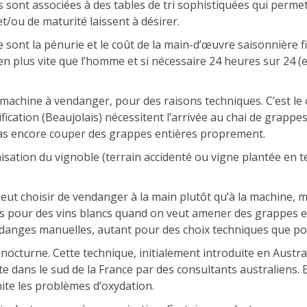
 sont associées à des tables de tri sophistiquées qui permette
 et/ou de maturité laissent à désirer.
e sont la pénurie et le coût de la main-d’œuvre saisonnière f
en plus vite que l’homme et si nécessaire 24 heures sur 24 (e
a machine à vendanger, pour des raisons techniques. C’est l
cation (Beaujolais) nécessitent l’arrivée au chai de grappes
 pas encore couper des grappes entières proprement.
sation du vignoble (terrain accidenté ou vigne plantée en 
peut choisir de vendanger à la main plutôt qu’à la machine, 
 cas pour des vins blancs quand on veut amener des grappes e
endanges manuelles, autant pour des choix techniques que po
nocturne. Cette technique, initialement introduite en Austr
te dans le sud de la France par des consultants australiens. E
ite les problèmes d’oxydation.