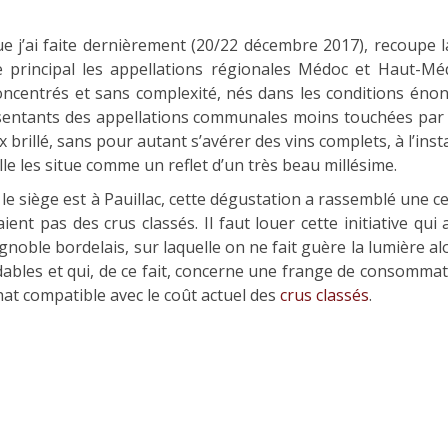
ue j’ai faite dernièrement (20/22 décembre 2017), recoupe
principal les appellations régionales Médoc et Haut-Méd
oncentrés et sans complexité, nés dans les conditions éno
entants des appellations communales moins touchées par l
 brillé, sans pour autant s’avérer des vins complets, à l’inst
ille les situe comme un reflet d’un très beau millésime.
le siège est à Pauillac, cette dégustation a rassemblé une c
aient pas des crus classés. Il faut louer cette initiative qui
gnoble bordelais, sur laquelle on ne fait guère la lumière alo
dables et qui, de ce fait, concerne une frange de consomma
hat compatible avec le coût actuel des
crus classés
.