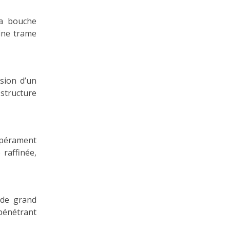
la bouche
fine trame
sion d’un
structure
mpérament
raffinée,
 de grand
pénétrant