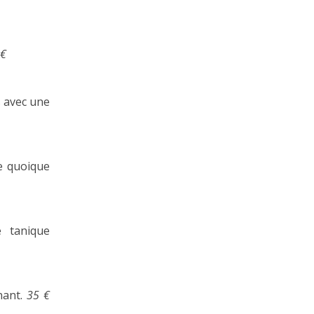
 €
s avec une
ée quoique
e tanique
nant.
35 €