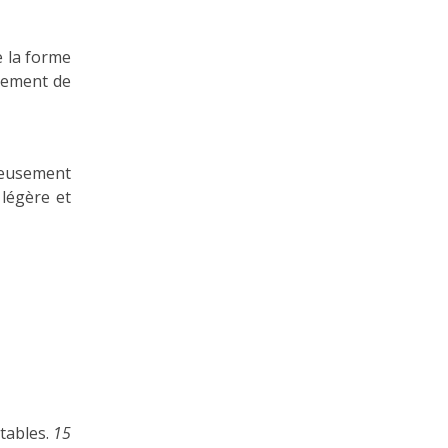
e la forme
blement de
éreusement
 légère et
ctables.
15