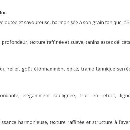
doc
e veloutée et savoureuse, harmonisée à son grain tanique.
15
a profondeur, texture raffinée et suave, tanins assez délicat
ec du relief, goût étonnamment épicé, trame tannique serr
ndante, élégamment soulignée, fruit en retrait, lign
issance harmonieuse, texture raffinée et structure à l’ave