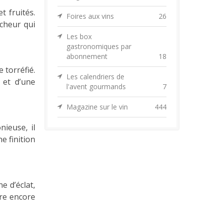
t fruités.
Foires aux vins
26
îcheur qui
Les box
gastronomiques par
abonnement
18
 torréfié.
Les calendriers de
 et d’une
l'avent gourmands
7
Magazine sur le vin
444
nieuse, il
e finition
e d’éclat,
ure encore