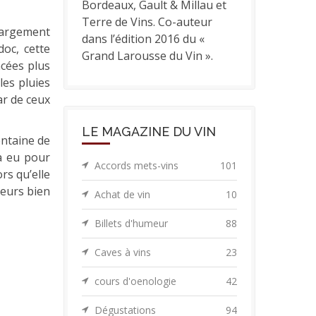
Bordeaux, Gault & Millau et
Terre de Vins. Co-auteur
 largement
dans l’édition 2016 du «
oc, cette
Grand Larousse du Vin ».
ncées plus
es pluies
ar de ceux
LE MAGAZINE DU VIN
entaine de
 a eu pour
Accords mets-vins
101
rs qu’elle
teurs bien
Achat de vin
10
Billets d'humeur
88
Caves à vins
23
cours d'oenologie
42
Dégustations
94