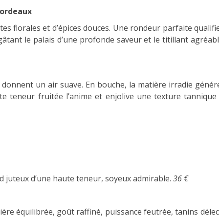
Bordeaux
otes florales et d’épices douces. Une rondeur parfaite qualifi
gâtant le palais d’une profonde saveur et le titillant agréa
i donnent un air suave. En bouche, la matière irradie gén
rte teneur fruitée l’anime et enjolive une texture tannique
ond juteux d’une haute teneur, soyeux admirable.
36 €
tière équilibrée, goût raffiné, puissance feutrée, tanins déle