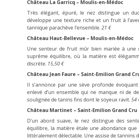
Château La Garricq – Moulis-en-Médoc
Très élégant, épuré, le nez distingue un duo
développe une texture riche et un fruit à l’av
tannique parachève l’ensemble.
21 €
Château Haut-Bellevue – Moulis-en-Médoc
Une senteur de fruit mûr bien mariée à une 
suprême équilibre, où la matière est élégamm
discrète.
15,50 €
Château Jean Faure – Saint-Emilion Grand Cr
Il s’annonce par une sève profonde évoquant 
enlevé d’un ensemble qui ne manque ni de dens
soulignée de tanins fins dont le soyeux ravit.
54 
Château Martinet – Saint-Emilion Grand Cru
D’un abord suave, le nez distingue des sent
équilibre, la matière étale une abondance que
littéralement délectable. Une assise de tannins