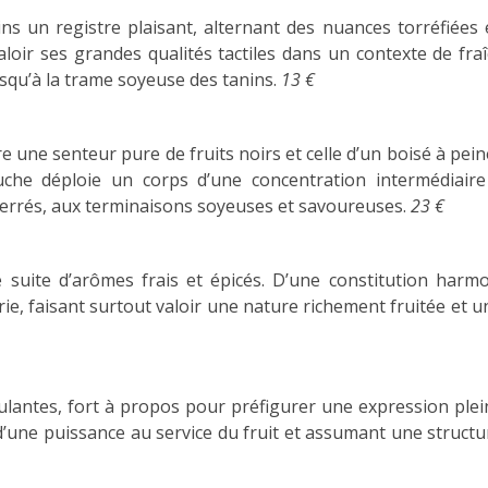
s un registre plaisant, alternant des nuances torréfiées e
loir ses grandes qualités tactiles dans un contexte de fra
squ’à la trame soyeuse des tanins.
13 €
e une senteur pure de fruits noirs et celle d’un boisé à peine
he déploie un corps d’une concentration intermédiaire
serrés, aux terminaisons soyeuses et savoureuses.
23 €
 suite d’arômes frais et épicés. D’une constitution harmo
e, faisant surtout valoir une nature richement fruitée et un
lantes, fort à propos pour préfigurer une expression plein
d’une puissance au service du fruit et assumant une struct