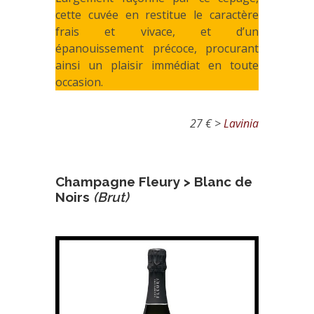
cette cuvée en restitue le caractère
frais et vivace, et d’un
épanouissement précoce, procurant
ainsi un plaisir immédiat en toute
occasion.
27 € >
Lavinia
Champagne Fleury > Blanc de
Noirs
(Brut)