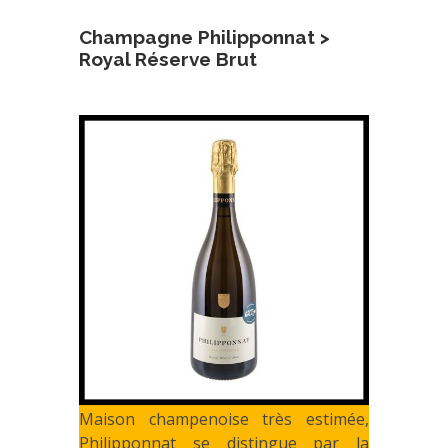
Champagne Philipponnat >
Royal Réserve Brut
Maison champenoise très estimée,
Philipponnat se distingue par la