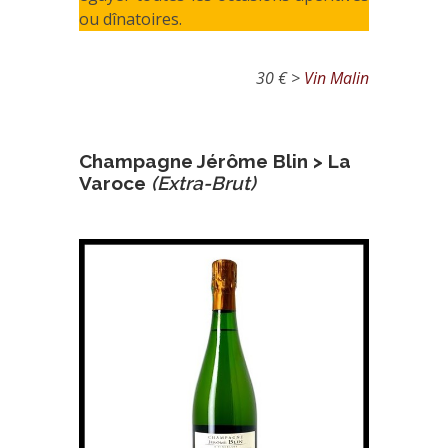
ou dînatoires.
30 € >
Vin Malin
Champagne Jérôme Blin > La
Varoce
(Extra-Brut)