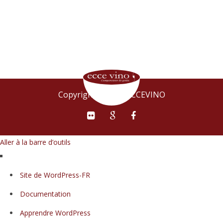
Copyright © 2015 ECCEVINO
Aller à la barre d’outils
À
Site de WordPress-FR
propos
Documentation
de
WordPress
Apprendre WordPress