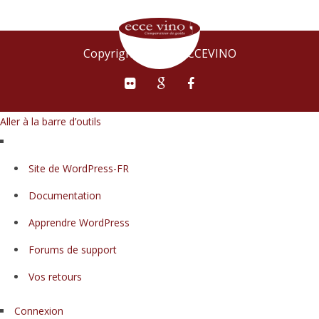
Copyright © 2015 ECCEVINO
Aller à la barre d’outils
À
Site de WordPress-FR
propos
Documentation
de
WordPress
Apprendre WordPress
Forums de support
Vos retours
Connexion