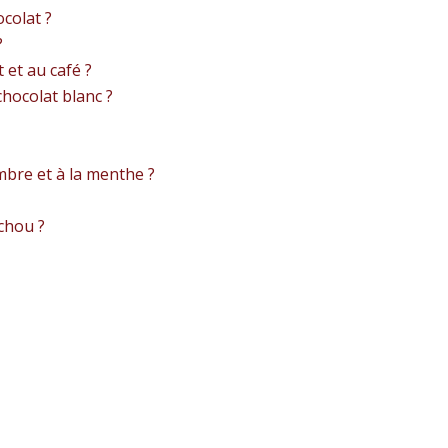
ocolat ?
?
 et au café ?
hocolat blanc ?
bre et à la menthe ?
chou ?