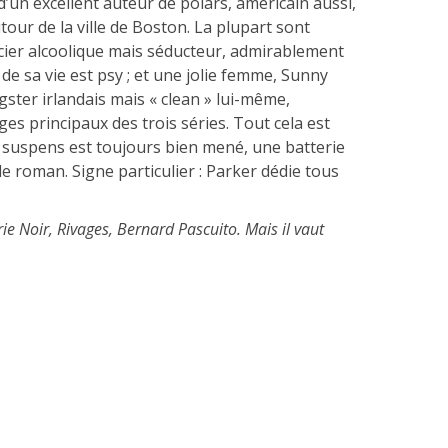
 d’un excellent auteur de polars, américain aussi,
tour de la ville de Boston. La plupart sont
icier alcoolique mais séducteur, admirablement
de sa vie est psy ; et une jolie femme, Sunny
ngster irlandais mais « clean » lui-même,
es principaux des trois séries. Tout cela est
le suspens est toujours bien mené, une batterie
e roman. Signe particulier : Parker dédie tous
rie Noir, Rivages, Bernard Pascuito. Mais il vaut