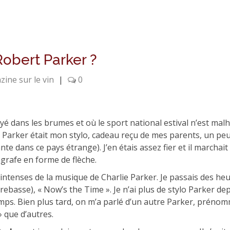
Robert Parker ?
ine sur le vin
|
0
 dans les brumes et où le sport national estival n’est mal
e Parker était mon stylo, cadeau reçu de mes parents, un pe
ante dans ce pays étrange). J’en étais assez fier et il marcha
grafe en forme de flèche.
es intenses de la musique de Charlie Parker. Je passais des he
trebasse), « Now’s the Time ». Je n’ai plus de stylo Parker 
ps. Bien plus tard, on m’a parlé d’un autre Parker, prénommé 
» que d’autres.