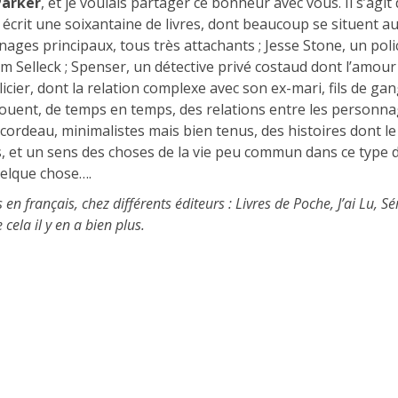
Parker
, et je voulais partager ce bonheur avec vous. Il s’agit
a écrit une soixantaine de livres, dont beaucoup se situent au
nages principaux, tous très attachants ; Jesse Stone, un pol
m Selleck ; Spenser, un détective privé costaud dont l’amour 
licier, dont la relation complexe avec son ex-mari, fils de ga
nouent, de temps en temps, des relations entre les personnag
 cordeau, minimalistes mais bien tenus, des histoires dont 
s, et un sens des choses de la vie peu commun dans ce type d
uelque chose….
en français, chez différents éditeurs : Livres de Poche, J’ai Lu, Sé
cela il y en a bien plus.