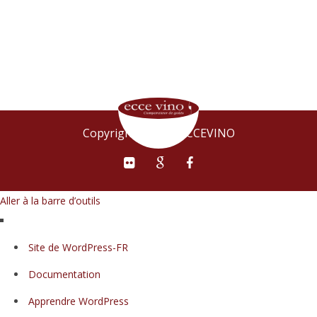
Copyright © 2015 ECCEVINO
Aller à la barre d’outils
À
Site de WordPress-FR
propos
Documentation
de
WordPress
Apprendre WordPress