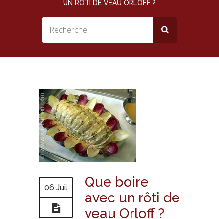
UN RÔTI DE VEAU ORLOFF ?
Que boire
06 Juil
avec un rôti de
veau Orloff ?