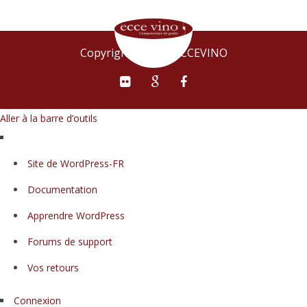
Copyright © 2015 ECCEVINO
Aller à la barre d’outils
À
Site de WordPress-FR
propos
Documentation
de
WordPress
Apprendre WordPress
Forums de support
Vos retours
Connexion