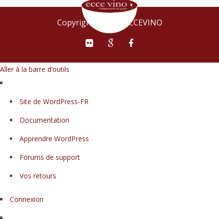
Copyright © 2015 ECCEVINO
Aller à la barre d’outils
À
Site de WordPress-FR
propos
Documentation
de
WordPress
Apprendre WordPress
Forums de support
Vos retours
Connexion