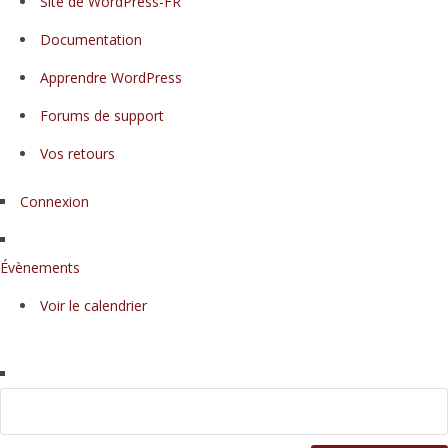
Site de WordPress-FR
propos
Documentation
de
WordPress
Apprendre WordPress
Forums de support
Vos retours
Connexion
Évènements
Voir le calendrier
Rechercher