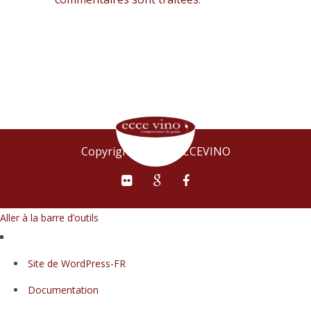
Copyright © 2015 ECCEVINO
Aller à la barre d’outils
À
Site de WordPress-FR
propos
Documentation
de