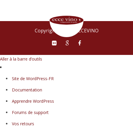
Copyright © 2015 ECCEVINO
Aller à la barre d’outils
À
Site de WordPress-FR
propos
Documentation
de
WordPress
Apprendre WordPress
Forums de support
Vos retours